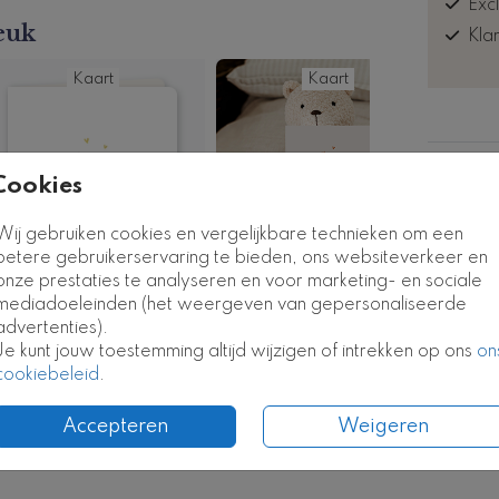
Exc
euk
Kla
Kaart
Kaart
Formate
Cookies
Wij gebruiken cookies en vergelijkbare technieken om een
betere gebruikerservaring te bieden, ons websiteverkeer en
onze prestaties te analyseren en voor marketing- en sociale
mediadoeleinden (het weergeven van gepersonaliseerde
advertenties).
Je kunt jouw toestemming altijd wijzigen of intrekken op ons
on
cookiebeleid
.
Accepteren
Weigeren