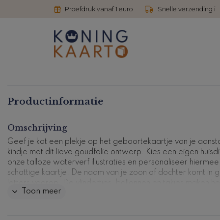
Proefdruk vanaf 1 euro
Snelle verzending i
Productinformatie
Omschrijving
Geef je kat een plekje op het geboortekaartje van je aans
kindje met dit lieve goudfolie ontwerp. Kies een eigen huisdi
onze talloze waterverf illustraties en personaliseer hiermee 
schattige kaartje. De naam van je zoon of dochter komt in
letters voorop. De vlindertjes, ballonnen en takjes maken he
Toon meer
geheel helemaal af.
Dit product maakt deel uit van
een complete set in deze stijl