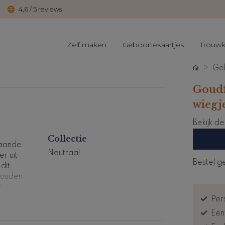
4,6 / 5 reviews
Zelf maken
Geboortekaartjes
Trouwk
Geb
Goudf
wiegj
Bekijk d
Collectie
taande
Neutraal
er uit
Bestel g
dit
 gouden
t
Pers
Een
.