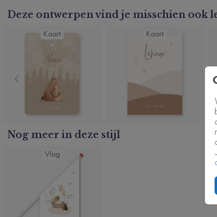
Kaartcode: FD-0993-n2
Deze ontwerpen vind je misschien ook l
Kaart
Kaart
Nog meer in deze stijl
Vlag