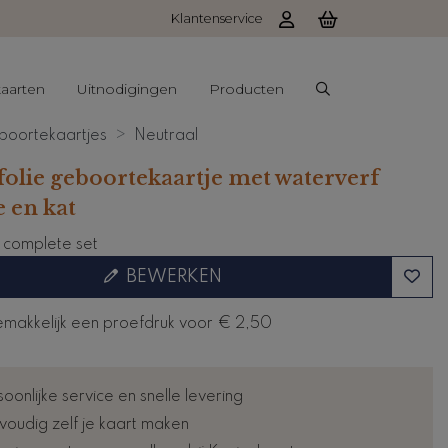
Klantenservice
aarten
Uitnodigingen
Producten
oortekaartjes
Neutraal
olie geboortekaartje met waterverf
e en kat
e complete set
BEWERKEN
emakkelijk een proefdruk voor
€ 2,50
oonlijke service en snelle levering
voudig zelf je kaart maken