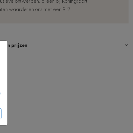
lusieve ontwerpen, alleen bij Koningkaart
nten waarderen ons met een 9.2
Kaart
Kaart
n en prijzen
s