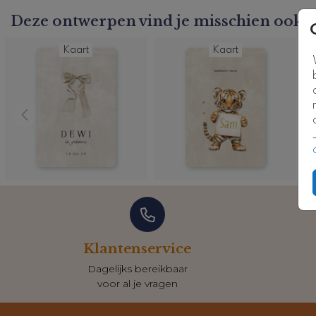
Kaartcode: 0756-n7
Deze ontwerpen vind je misschien ook l
Kaart
Kaart
Klantenservice
Dagelijks bereikbaar
voor al je vragen