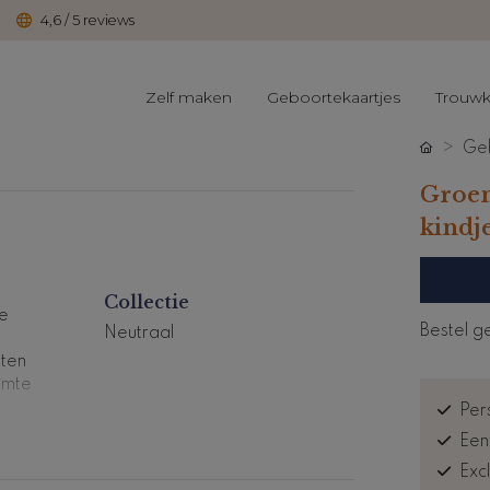
4,6 / 5 reviews
Zelf maken
Geboortekaartjes
Trouwk
Geb
Groen
kindj
Collectie
ee
Bestel g
Neutraal
tten
imte
Pers
nze
Een
Exc