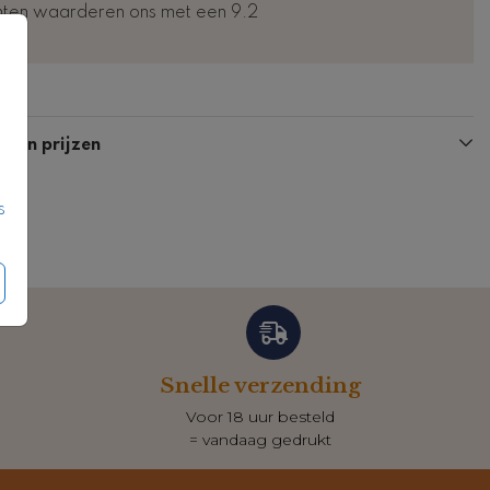
nten waarderen ons met een 9.2
Kaart
Kaart
n en prijzen
s
Snelle verzending
Voor 18 uur besteld
= vandaag gedrukt