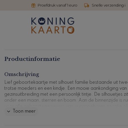
Proefdruk vanaf 1 euro
Snelle verzending i
Productinformatie
Omschrijving
Lief geboortekaartje met silhouet familie bestaande uit tw
trotse moeders en een kindje. Een mooie aankondiging van
gezinsuitbreiding met een persoonlijk tintje. De silhouetjes zi
onder een maan, sterren en boom. Aan de binnenzijde is ru
voor alle geboortegegevens van je pasgeboren zoontje of
Toon meer
dochtertje. Pas de silhouetjes en kleuren eventueel aan in o
editor.