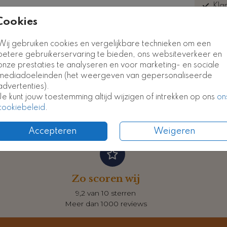
Kla
euk
Cookies
Kaart
Kaart
Wij gebruiken cookies en vergelijkbare technieken om een
betere gebruikerservaring te bieden, ons websiteverkeer en
onze prestaties te analyseren en voor marketing- en sociale
Formate
mediadoeleinden (het weergeven van gepersonaliseerde
advertenties).
Je kunt jouw toestemming altijd wijzigen of intrekken op ons
on
cookiebeleid
.
Accepteren
Weigeren
Zo scoren wij
9,2 van 10 sterren
Meer dan 1000 reviews