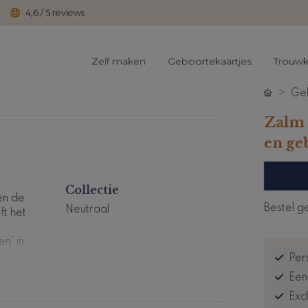
4,6 / 5 reviews
Zelf maken
Geboortekaartjes
Trouwk
Geb
Zalm 
en ge
Collectie
en de
Bestel g
Neutraal
t het
n’ in
Pers
Een
Exc