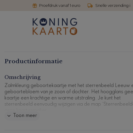
Proefdruk vanaf 1 euro
Snelle verzending i
Productinformatie
Omschrijving
Zalmkleurig geboortekaartje met het sterrenbeeld Leeuw 
geboortebloem van je zoon of dochter. Het hoogglans geef
kaartje een krachtige en warme uitstraling. Je kunt het
sterrenbeeld eenvoudig wijzigen via de map ‘Sterrenbeelde
onze kaartenmaker.
Toon meer
Kaartcode: HG-0870-n