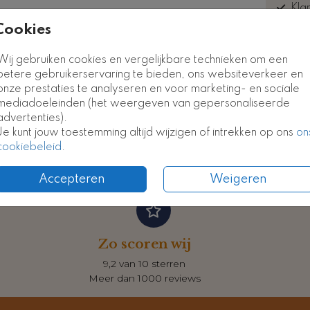
Kla
euk
Cookies
Kaart
Kaart
Wij gebruiken cookies en vergelijkbare technieken om een
betere gebruikerservaring te bieden, ons websiteverkeer en
onze prestaties te analyseren en voor marketing- en sociale
Formate
mediadoeleinden (het weergeven van gepersonaliseerde
advertenties).
Je kunt jouw toestemming altijd wijzigen of intrekken op ons
on
cookiebeleid
.
Accepteren
Weigeren
Zo scoren wij
9,2 van 10 sterren
Meer dan 1000 reviews