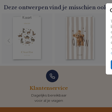
Deze ontwerpen vind je misschien ook l
Kaart
Klantenservice
Dagelijks bereikbaar
voor al je vragen