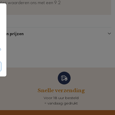
nten waarderen ons met een 9.2
Kaart
Fotokaart
n en prijzen
s
Snelle verzending
Voor 18 uur besteld
= vandaag gedrukt