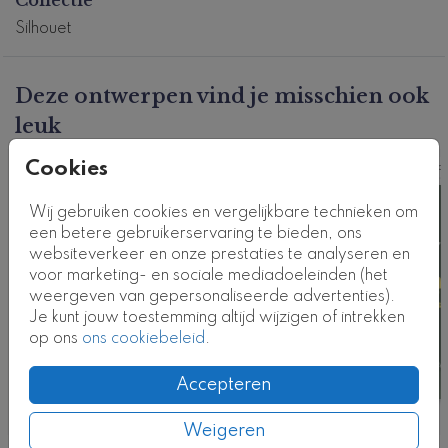
geboortekaartje eenvoudig aan in onze editor.
Silhouet
Dit product maakt deel uit van
een complete set in
deze stijl.
Kaartcode: 0756-n4
Deze ontwerpen vind je misschien ook
leuk
Cookies
Kaart
Foto
Wij gebruiken cookies en vergelijkbare technieken om
een betere gebruikerservaring te bieden, ons
websiteverkeer en onze prestaties te analyseren en
voor marketing- en sociale mediadoeleinden (het
weergeven van gepersonaliseerde advertenties).
Je kunt jouw toestemming altijd wijzigen of intrekken
op ons
ons cookiebeleid
.
Accepteren
Weigeren