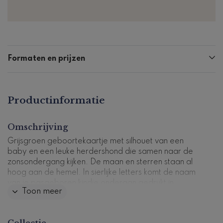
Formaten en prijzen
Productinformatie
Omschrijving
Grijsgroen geboortekaartje met silhouet van een
baby en een leuke herdershond die samen naar de
zonsondergang kijken. De maan en sterren staan al
hoog aan de hemel. In sierlijke letters komt de naam
van je pasgeboren kindje onderaan gedrukt in
Toon meer
goudfolie. Aan de binnenzijde komt het silhouetje
terug en kun je alle geboortegegevens van je kleine
plaatsen. Liever andere lettertypes? Pas dit
Collectie