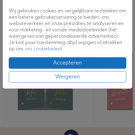
De geboortedetails van beide kinderen staan op de
Tweeling
binnenkanten van de flappen, mooi verdeeld per
Wij gebruiken cookies en vergelijkbare technieken om
kindje. De kaart is volledig aan te passen in onze
een betere gebruikerservaring te bieden, ons
online editor – van silhouetten en lettertypes tot
Deze ontwerpen vind je misschien ook
websiteverkeer en onze prestaties te analyseren en
kleuren en folieopties.
voor marketing- en sociale mediadoeleinden (het
leuk
weergeven van gepersonaliseerde advertenties).
Meer tweeling geboortekaartjes die vanuit het
Je kunt jouw toestemming altijd wijzigen of intrekken
Kaart
Ka
midden open gaan vind je
hier
.
op ons
ons cookiebeleid
.
Kaartcode: TW-0644-jj2
Accepteren
Weigeren