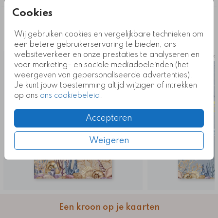
Cookies
Deze ontwerpen vind je misschien ook
Wij gebruiken cookies en vergelijkbare technieken om
leuk
een betere gebruikerservaring te bieden, ons
websiteverkeer en onze prestaties te analyseren en
Kaart
Ka
voor marketing- en sociale mediadoeleinden (het
weergeven van gepersonaliseerde advertenties).
Je kunt jouw toestemming altijd wijzigen of intrekken
op ons
ons cookiebeleid
.
Accepteren
Weigeren
Een kroon op je kaarten