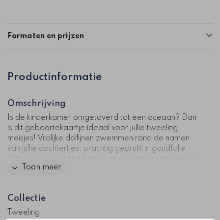
Formaten en prijzen
Productinformatie
Omschrijving
Is de kinderkamer omgetoverd tot een oceaan? Dan
is dit geboortekaartje ideaal voor jullie tweeling
meisjes! Vrolijke dolfijnen zwemmen rond de namen
van jullie dochtertjes, prachtig gedrukt in goudfolie.
Ontwerp het kaartje naar wens in onze online editor
Toon meer
en bestel een proefdruk om het ontwerp thuis te
bekijken.
Collectie
Kaartcode: 1023t-mm
Tweeling