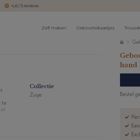
4,6 / 5 reviews
Zelf maken
Geboortekaartjes
Trouwk
Geb
Geboo
hand
Collectie
ts
Bestel g
Zusje
e te
tel
Pers
Een
e
Exc
e
.