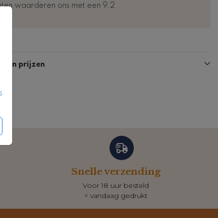
nten waarderen ons met een 9.2
Kaart
Kaart
n en prijzen
s
Snelle verzending
Voor 18 uur besteld
= vandaag gedrukt