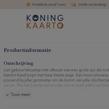
Proefdruk vanaf 1 euro
Snelle verzending i
Productinformatie
Omschrijving
Lief geboortekaartje met silhouet van een grote zus die tro
hand in hand loopt met haar kleine zusje. Een mooi ontwerp
passend bij jullie gezinnetje om de komst van jullie dochtertj
vieren. Pas het kaartje eenvoudig aan in onze editor en bes
een proefdruk om te zien hoe mooi het resultaat is.
Toon meer
Ontdek nog meer varianten waarin de grote zus het nieuw
kindje verwelkomt op de pagina met
geboortekaartjes zusj