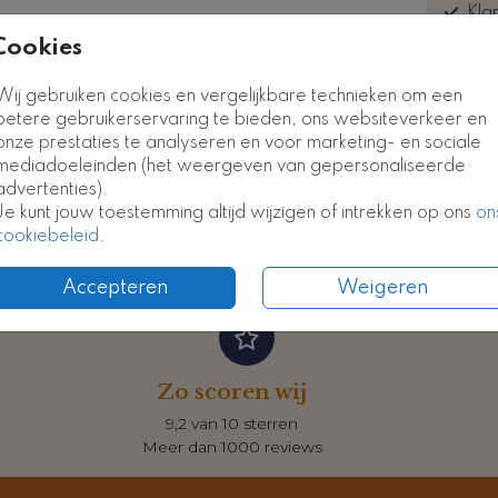
Kla
euk
Cookies
Kaart
Kaart
Wij gebruiken cookies en vergelijkbare technieken om een
betere gebruikerservaring te bieden, ons websiteverkeer en
onze prestaties te analyseren en voor marketing- en sociale
Formate
mediadoeleinden (het weergeven van gepersonaliseerde
advertenties).
Je kunt jouw toestemming altijd wijzigen of intrekken op ons
on
cookiebeleid
.
Accepteren
Weigeren
Zo scoren wij
9,2 van 10 sterren
Meer dan 1000 reviews