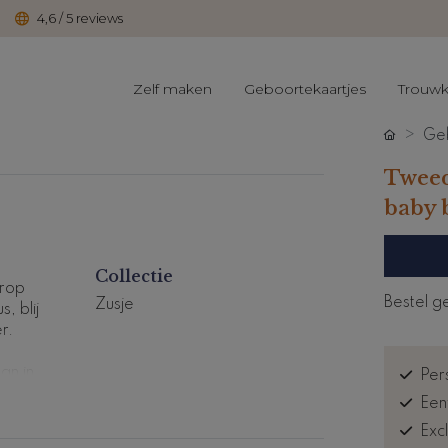
4,6 / 5 reviews
Zelf maken
Geboortekaartjes
Trouwk
Geb
Tweed
baby b
Collectie
arop
Bestel g
Zusje
, blij
r.
an in
Pers
Een
Exc