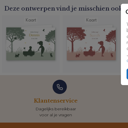
Deze ontwerpen vind je misschien ook l
Kaart
Kaart
Klantenservice
Dagelijks bereikbaar
voor al je vragen