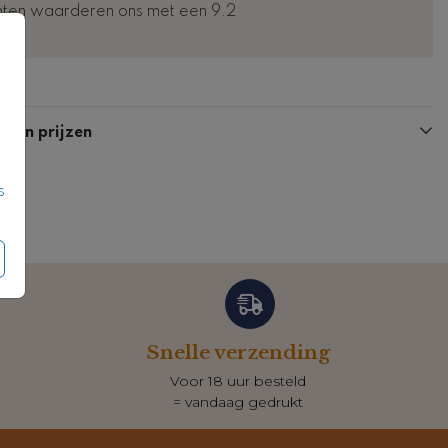
nten waarderen ons met een 9.2
Kaart
Kaart
n en prijzen
s
Snelle verzending
Voor 18 uur besteld
= vandaag gedrukt