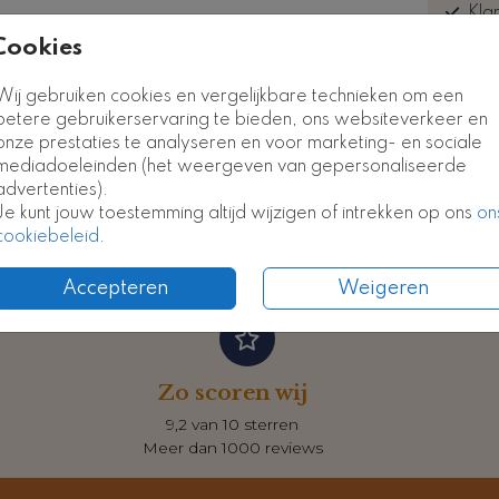
Kla
euk
Cookies
Kaart
Kaart
Wij gebruiken cookies en vergelijkbare technieken om een
betere gebruikerservaring te bieden, ons websiteverkeer en
onze prestaties te analyseren en voor marketing- en sociale
Formate
mediadoeleinden (het weergeven van gepersonaliseerde
advertenties).
Je kunt jouw toestemming altijd wijzigen of intrekken op ons
on
cookiebeleid
.
Accepteren
Weigeren
Zo scoren wij
9,2 van 10 sterren
Meer dan 1000 reviews