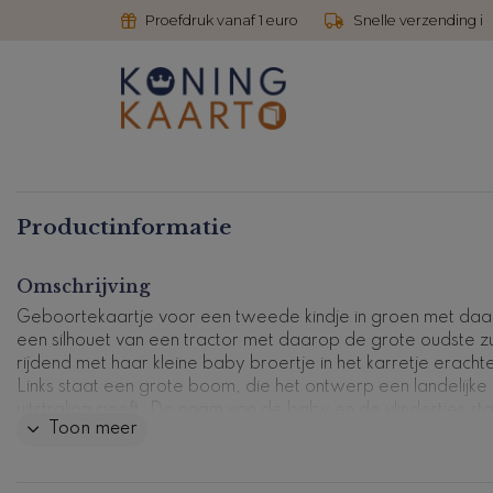
Proefdruk vanaf 1 euro
Snelle verzending i
Productinformatie
Omschrijving
Geboortekaartje voor een tweede kindje in groen met da
een silhouet van een tractor met daarop de grote oudste zus
rijdend met haar kleine baby broertje in het karretje erachte
Links staat een grote boom, die het ontwerp een landelijke
uitstraling geeft. De naam van de baby en de vlindertjes sta
Toon meer
goudfolie, wat het kaartje een luxe afwerking geeft.
Kaartcode: FD-0866z-j3