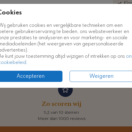
Kla
euk
Cookies
Kaart
Kaart
Wij gebruiken cookies en vergelijkbare technieken om een
betere gebruikerservaring te bieden, ons websiteverkeer en
onze prestaties te analyseren en voor marketing- en sociale
Formate
mediadoeleinden (het weergeven van gepersonaliseerde
advertenties).
Je kunt jouw toestemming altijd wijzigen of intrekken op ons
on
cookiebeleid
.
Accepteren
Weigeren
Zo scoren wij
9,2 van 10 sterren
Meer dan 1000 reviews