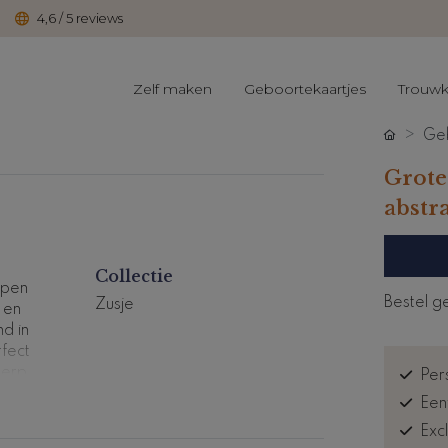
4,6 / 5 reviews
Zelf maken
Geboortekaartjes
Trouwk
Geb
Grote
abstr
Collectie
rpen
Bestel g
Zusje
 en
d in
rfect
werp
Pers
onlijk
Een
Exc