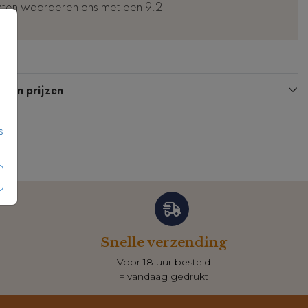
nten waarderen ons met een 9.2
Kaart
Kaart
n en prijzen
s
Snelle verzending
Voor 18 uur besteld
= vandaag gedrukt