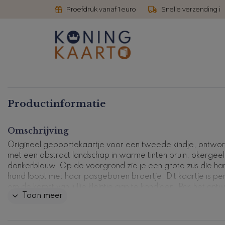
Proefdruk vanaf 1 euro
Snelle verzending i
Productinformatie
Omschrijving
Origineel geboortekaartje voor een tweede kindje, ontwo
met een abstract landschap in warme tinten bruin, okergeel
donkerblauw. Op de voorgrond zie je een grote zus die han
hand loopt met haar pasgeboren broertje. Dit kaartje is pe
om de komst van jullie kleintje aan te kondigen. Pas het ont
Toon meer
eenvoudig aan in onze kaartenmaker om het helemaal perso
te maken!