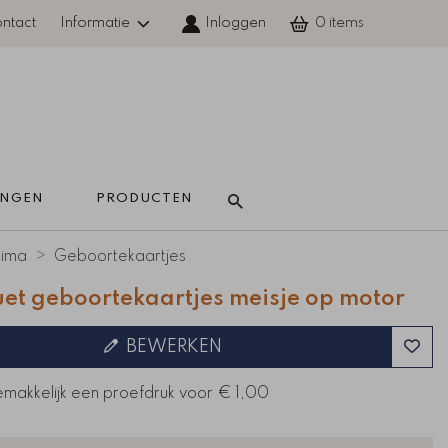
ntact
Informatie
Inloggen
0
INGEN 
PRODUCTEN 
kima
Geboortekaartjes
uet geboortekaartjes meisje op motor
BEWERKEN
emakkelijk een proefdruk voor
€ 1,00