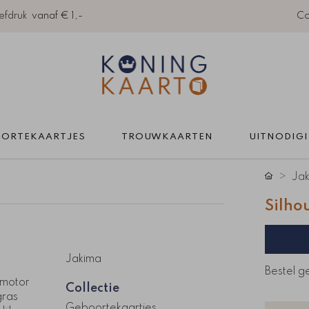
efdruk
vanaf € 1,-
Co
ORTEKAARTJES 
TROUWKAARTEN 
UITNODIG
Ja
Silho
Jakima
Bestel g
 motor
Collectie
gras
Geboortekaartjes