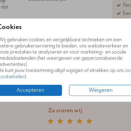
ijk
Pers
 dat
Een
Exc
Cookies
Kla
euk
Wij gebruiken cookies en vergelijkbare technieken om een
Kaart
Kaart
betere gebruikerservaring te bieden, ons websiteverkeer en
onze prestaties te analyseren en voor marketing- en sociale
mediadoeleinden (het weergeven van gepersonaliseerde
advertenties).
Formate
Je kunt jouw toestemming altijd wijzigen of intrekken op ons
on
cookiebeleid
.
Accepteren
Weigeren
Zo scoren wij