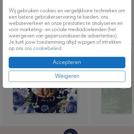
12,5 jaar getrouwd
Wij gebruiken cookies en vergelijkbare technieken om
een betere gebruikerservaring te bieden, ons
Deze ontwerpen vind je misschien ook
websiteverkeer en onze prestaties te analyseren en
voor marketing- en sociale mediadoeleinden (het
leuk
weergeven van gepersonaliseerde advertenties).
Je kunt jouw toestemming altijd wijzigen of intrekken
Ka
op ons
ons cookiebeleid
.
Accepteren
Weigeren