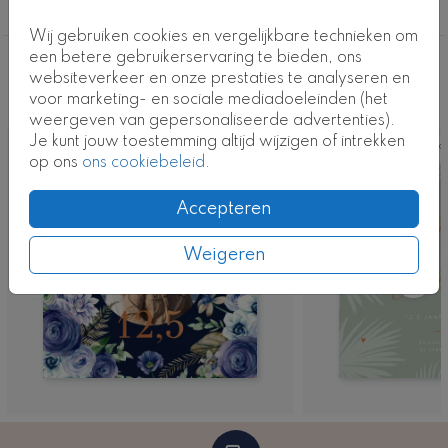
12,5 jaar getrouwd
Wij gebruiken cookies en vergelijkbare technieken om
een betere gebruikerservaring te bieden, ons
Deze ontwerpen vind je misschien ook
websiteverkeer en onze prestaties te analyseren en
voor marketing- en sociale mediadoeleinden (het
leuk
weergeven van gepersonaliseerde advertenties).
Je kunt jouw toestemming altijd wijzigen of intrekken
Ka
op ons
ons cookiebeleid
.
Accepteren
Weigeren