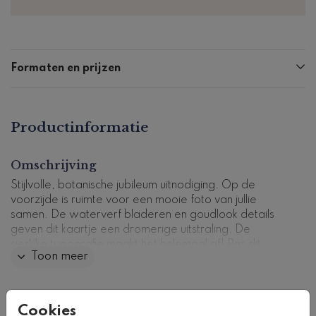
Formaten en prijzen
Productinformatie
Omschrijving
Stijlvolle, botanische jubileum uitnodiging. Op de
voorzijde is ruimte voor een mooie foto van jullie
samen. De waterverf bladeren en goudlook details
geven dit kaartje een dromerige uitstraling. De
sierlijke typografie maakt het helemaal af! Pas dit
Toon meer
kaartje naar wens aan in onze ontwerptool.
Kaartcode: U-0017-3
Collectie
Cookies