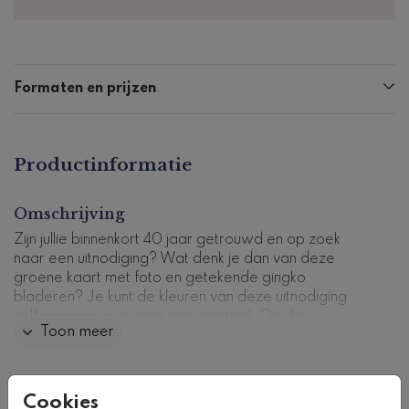
Formaten en prijzen
Productinformatie
Omschrijving
Zijn jullie binnenkort 40 jaar getrouwd en op zoek
naar een uitnodiging? Wat denk je dan van deze
groene kaart met foto en getekende gingko
bladeren? Je kunt de kleuren van deze uitnodiging
zelf aanpassen in onze ontwerptool. Op de
Toon meer
achterkant kun je alle info over het feest of diner kwijt.
Kaartcode: U-509-3
Collectie
Cookies