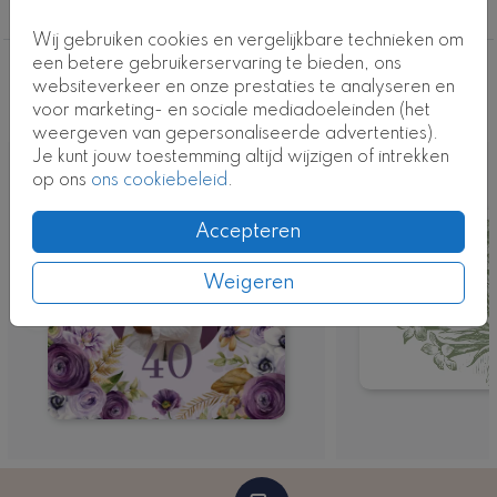
40 jaar getrouwd
Wij gebruiken cookies en vergelijkbare technieken om
een betere gebruikerservaring te bieden, ons
Deze ontwerpen vind je misschien ook
websiteverkeer en onze prestaties te analyseren en
voor marketing- en sociale mediadoeleinden (het
leuk
weergeven van gepersonaliseerde advertenties).
Je kunt jouw toestemming altijd wijzigen of intrekken
op ons
ons cookiebeleid
.
Accepteren
Weigeren