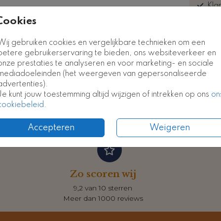
Kla
euk
Cookies
Wij gebruiken cookies en vergelijkbare technieken om een
betere gebruikerservaring te bieden, ons websiteverkeer en
onze prestaties te analyseren en voor marketing- en sociale
Formate
mediadoeleinden (het weergeven van gepersonaliseerde
advertenties).
Je kunt jouw toestemming altijd wijzigen of intrekken op ons
on
cookiebeleid
.
Accepteren
Weigeren
Zo scoren wij
9,2 van 10 sterren
Meer dan 1000 reviews