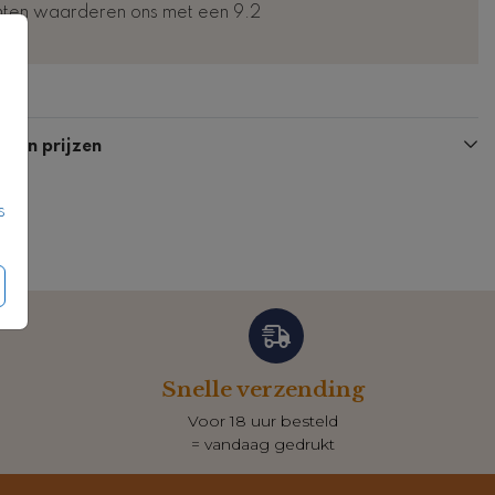
nten waarderen ons met een 9.2
Kaart
n en prijzen
s
Snelle verzending
Voor 18 uur besteld
= vandaag gedrukt