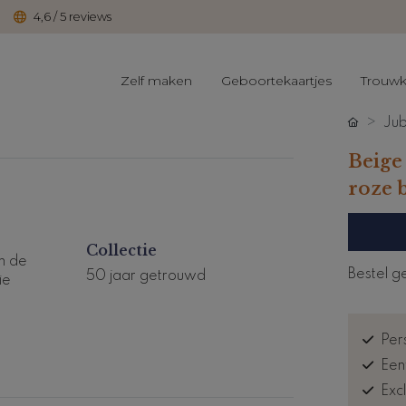
4,6 / 5 reviews
Zelf maken
Geboortekaartjes
Trouwk
Jub
Beige
roze 
Collectie
n de
Bestel g
50 jaar getrouwd
ie
Pers
Een
Exc