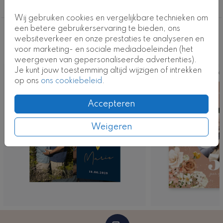
50 jaar getrouwd
Wij gebruiken cookies en vergelijkbare technieken om
een betere gebruikerservaring te bieden, ons
Deze ontwerpen vind je misschien ook
websiteverkeer en onze prestaties te analyseren en
voor marketing- en sociale mediadoeleinden (het
leuk
weergeven van gepersonaliseerde advertenties).
Je kunt jouw toestemming altijd wijzigen of intrekken
Ka
op ons
ons cookiebeleid
.
Accepteren
Weigeren