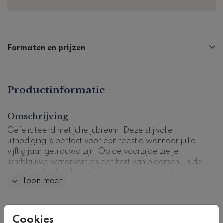
Formaten en prijzen
Productinformatie
Omschrijving
Gefeliciteerd met jullie jubileum! Deze stijlvolle
uitnodiging is perfect voor een feestje wanneer jullie
vijftig jaar getrouwd zijn. Op de voorzijde zie je
lichtblauwe waterverf en een hart van bloemen. In de
twee fotokaders kun je foto's naar wens plaatsen.
Toon meer
Tip, plaats een foto van 50 jaar geleden en een foto
van nu. In de kaart keren de bloemen terug en kun je
een persoonlijke tekst plaatsen.
Collectie
Cookies