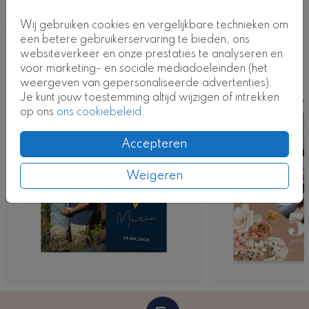
Kaartcode: U-352-2
50 jaar getrouwd
Wij gebruiken cookies en vergelijkbare technieken om
een betere gebruikerservaring te bieden, ons
Deze ontwerpen vind je misschien ook
websiteverkeer en onze prestaties te analyseren en
voor marketing- en sociale mediadoeleinden (het
leuk
weergeven van gepersonaliseerde advertenties).
Je kunt jouw toestemming altijd wijzigen of intrekken
Ka
op ons
ons cookiebeleid
.
Accepteren
Weigeren