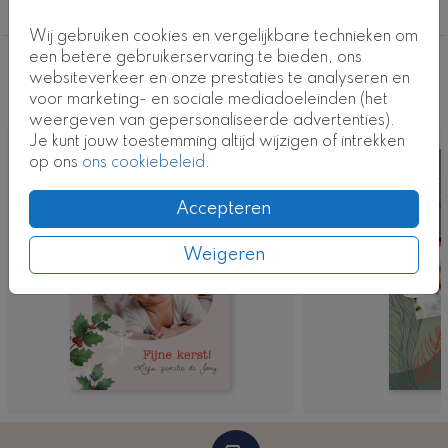
kerst' op de voorzijde.
Babys eerste kerst
Wij gebruiken cookies en vergelijkbare technieken om
Kaartcode: BK-0003-2
een betere gebruikerservaring te bieden, ons
Deze ontwerpen vind je misschien ook
websiteverkeer en onze prestaties te analyseren en
voor marketing- en sociale mediadoeleinden (het
leuk
weergeven van gepersonaliseerde advertenties).
Je kunt jouw toestemming altijd wijzigen of intrekken
op ons
ons cookiebeleid
.
Accepteren
Weigeren