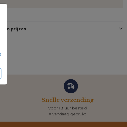
n en prijzen
s
Snelle verzending
Voor 18 uur besteld
= vandaag gedrukt