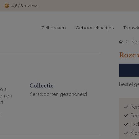
4,6 / 5 reviews
Zelf maken
Geboortekaartjes
Trouwk
Ker
Roze 
Bestel g
Collectie
o's
Kerstkaarten gezondheid
ten en
rt
Pers
k.
Een
Exc
Kla