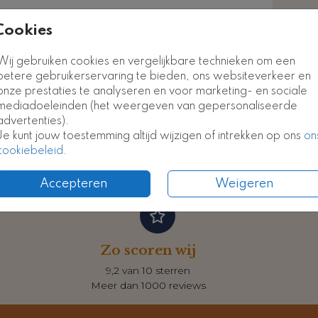
euk
Cookies
Wij gebruiken cookies en vergelijkbare technieken om een
Formate
betere gebruikerservaring te bieden, ons websiteverkeer en
onze prestaties te analyseren en voor marketing- en sociale
mediadoeleinden (het weergeven van gepersonaliseerde
advertenties).
Je kunt jouw toestemming altijd wijzigen of intrekken op ons
on
cookiebeleid
.
Accepteren
Weigeren
Zo scoren wij
9,2 van 10 sterren
Meer dan 1000 reviews