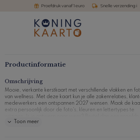
Proefdruk vanaf 1 euro
Snelle verzending i
Productinformatie
Omschrijving
Mooie, vierkante kerstkaart met verschillende vlakken en fot
van wellness. Met deze kaart kun je alle zakenrelaties, klan
medewerkers een ontspannen 2027 wensen. Maak de kaa
extra persoonlijk door de foto's, kleuren en lettertypes te
wijzigen. Is je ontwerp naar wens? Bestel dan een proefdru
Toon meer
Kaartcode: ZK-0403-7