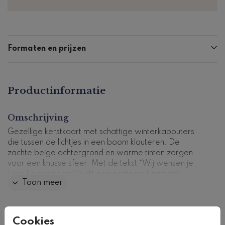
Formaten en prijzen
Productinformatie
Omschrijving
Gezellige kerstkaart met schattige winterkabouters
die tussen de lichtjes in een boom klauteren. De
zachte beige achtergrond en warme tinten zorgen
voor een knusse sfeer. Met de tekst “Wij wensen je
Fijne Feestdagen!” is dit een perfecte kaart om
Toon meer
warmte en vrolijkheid te delen tijdens de feestdagen.
Kaartcode: K-0715-5
Collectie
Cookies