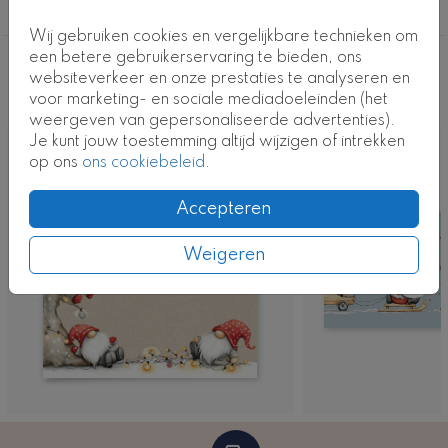
Grappig en humoristisch
Wij gebruiken cookies en vergelijkbare technieken om
een betere gebruikerservaring te bieden, ons
Deze ontwerpen vind je misschien ook
websiteverkeer en onze prestaties te analyseren en
voor marketing- en sociale mediadoeleinden (het
leuk
weergeven van gepersonaliseerde advertenties).
Je kunt jouw toestemming altijd wijzigen of intrekken
op ons
ons cookiebeleid
.
Accepteren
Weigeren