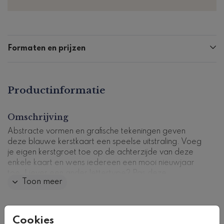
Formaten en prijzen
Productinformatie
Omschrijving
Abstracte vormen en grafische tekeningen geven
deze blauwe kerstkaart een speelse uitstraling. Voeg
je eigen kerstgroet toe op de achterzijde van deze
enkele kaart en wens iedereen een mooi nieuwjaar
toe. Liever een ander lettertype? Pas deze
Toon meer
gemakkelijk aan in onze ontwerptool.
Kaartcode: K-0595-2
Collectie
Cookies