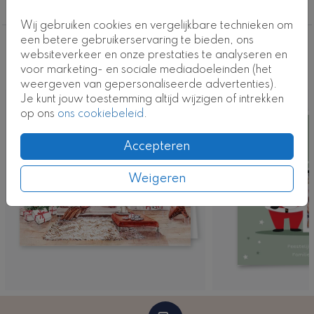
Kerstkaarten maken
Wij gebruiken cookies en vergelijkbare technieken om
een betere gebruikerservaring te bieden, ons
Deze ontwerpen vind je misschien ook
websiteverkeer en onze prestaties te analyseren en
voor marketing- en sociale mediadoeleinden (het
leuk
weergeven van gepersonaliseerde advertenties).
Je kunt jouw toestemming altijd wijzigen of intrekken
op ons
ons cookiebeleid
.
Accepteren
Weigeren