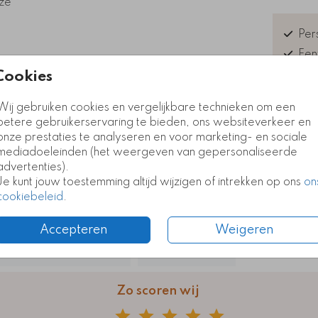
eze
Pers
Een
Exc
Cookies
Kla
euk
Wij gebruiken cookies en vergelijkbare technieken om een
betere gebruikerservaring te bieden, ons websiteverkeer en
onze prestaties te analyseren en voor marketing- en sociale
mediadoeleinden (het weergeven van gepersonaliseerde
advertenties).
Formate
Je kunt jouw toestemming altijd wijzigen of intrekken op ons
on
cookiebeleid
.
Accepteren
Weigeren
Zo scoren wij