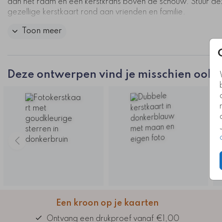
aan het raam en een kerstkrans boven de schouw. Stuur d
gezellige kerstkaart rond aan vrienden en familie.
Toon meer
Kaartcode: K-0614
Deze ontwerpen vind je misschien ook l
Een kroon op je kaarten
Ontvang een drukproef vanaf €1,00