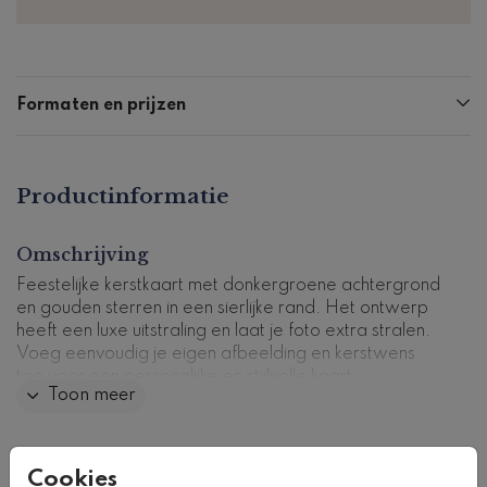
Formaten en prijzen
Productinformatie
Omschrijving
Feestelijke kerstkaart met donkergroene achtergrond
en gouden sterren in een sierlijke rand. Het ontwerp
heeft een luxe uitstraling en laat je foto extra stralen.
Voeg eenvoudig je eigen afbeelding en kerstwens
toe voor een persoonlijke en stijlvolle kaart.
Toon meer
Kaartcode: FD-K-0709-7
Collectie
Cookies