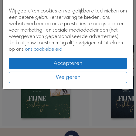
Met eigen foto
Wij gebruiken cookies en vergelijkbare technieken om
een betere gebruikerservaring te bieden, ons
Deze ontwerpen vind je misschien ook
websiteverkeer en onze prestaties te analyseren en
voor marketing- en sociale mediadoeleinden (het
leuk
weergeven van gepersonaliseerde advertenties).
Je kunt jouw toestemming altijd wijzigen of intrekken
op ons
ons cookiebeleid
.
Accepteren
Weigeren