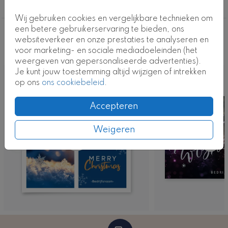
designtool om de kaart naar eigen wens aan te
Met eigen foto
passen en bestel vervolgens een drukproef om een
Wij gebruiken cookies en vergelijkbare technieken om
voorproefje van de prachtige uitkomst te ervaren.
een betere gebruikerservaring te bieden, ons
Deze ontwerpen vind je misschien ook
websiteverkeer en onze prestaties te analyseren en
Kaartcode: FD-ZK-0757-3
voor marketing- en sociale mediadoeleinden (het
leuk
weergeven van gepersonaliseerde advertenties).
Je kunt jouw toestemming altijd wijzigen of intrekken
op ons
ons cookiebeleid
.
Accepteren
Weigeren