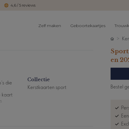
4,6 / 5 reviews
Zelf maken
Geboortekaartjes
Trouwk
Ker
Sporti
en 20
Collectie
's die
Bestel g
Kerstkaarten sport
e kaart
s
Pers
Een
Exc