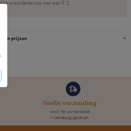
nten waarderen ons met een 9.2
n en prijzen
s
Snelle verzending
Voor 18 uur besteld
= vandaag gedrukt