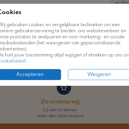
Kla
euk
Cookies
Wij gebruiken cookies en vergelijkbare technieken om een
betere gebruikerservaring te bieden, ons websiteverkeer en
onze prestaties te analyseren en voor marketing- en sociale
Formate
mediadoeleinden (het weergeven van gepersonaliseerde
advertenties).
Je kunt jouw toestemming altijd wijzigen of intrekken op ons
on
cookiebeleid
.
Accepteren
Weigeren
Zo scoren wij
9,2 van 10 sterren
Meer dan 1000 reviews