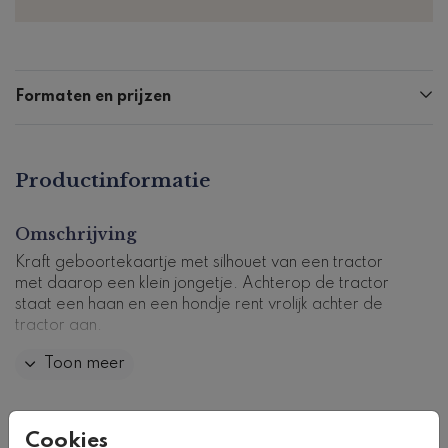
Formaten en prijzen
Productinformatie
Omschrijving
Kraft geboortekaartje met silhouet van een tractor
met daarop een klein jongetje. Achterop de tractor
staat een haan en een hondje rent vrolijk achter de
tractor aan.
Toon meer
Kaartcode: K-SNO-033-j
Collectie
Cookies