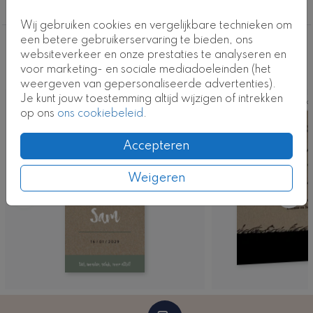
Geboortekaartjes
Wij gebruiken cookies en vergelijkbare technieken om
een betere gebruikerservaring te bieden, ons
Deze ontwerpen vind je misschien ook
websiteverkeer en onze prestaties te analyseren en
voor marketing- en sociale mediadoeleinden (het
leuk
weergeven van gepersonaliseerde advertenties).
Je kunt jouw toestemming altijd wijzigen of intrekken
Kaart
Ka
op ons
ons cookiebeleid
.
Accepteren
Weigeren