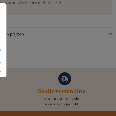
nten waarderen ons met een 9.2
n en prijzen
s
Snelle verzending
Voor 18 uur besteld
= vandaag gedrukt