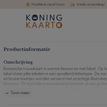
Proefdruk vanaf 1 euro
Snelle verzending i
Productinformatie
Omschrijving
Botanische trouwkaart in warme kleuren en met label. Op h
label staan jullie initialen in een opvallend lettertype. De za
en bruine kaartjes worden versierd met prachtige illustratie
bloemen. Dit bijzondere trouwkaartje bestaat uit een grote
kaart met daarbij een kleiner label. Dit label kun je zelf bev
Toon meer
met een
paperclip
. Wil je liever een gaatje in de kaartjes z
ze samen kunt binden met een touwtje of lintje? Laat het on
weten! Pas dit ontwerp naar eigen wens aan in onze handi