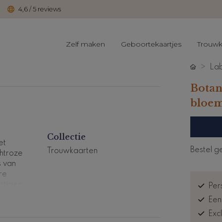
4,6 / 5 reviews
Zelf maken
Geboortekaartjes
Trouwk
Lab
Botan
bloem
Collectie
et
Bestel g
Trouwkaarten
chtroze
s van
re
estigen
Pers
odat je
Een
s even
Exc
ge