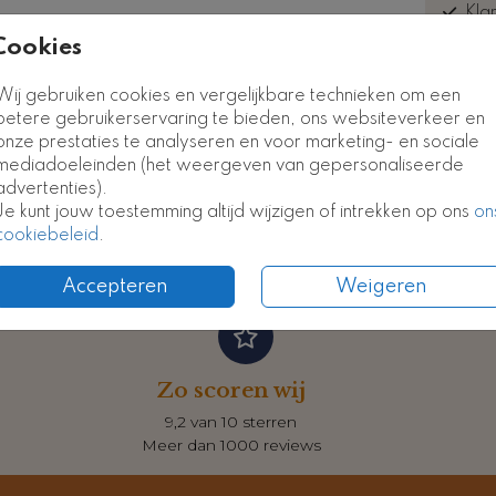
Kla
euk
Cookies
Wij gebruiken cookies en vergelijkbare technieken om een
betere gebruikerservaring te bieden, ons websiteverkeer en
onze prestaties te analyseren en voor marketing- en sociale
Formate
mediadoeleinden (het weergeven van gepersonaliseerde
advertenties).
Je kunt jouw toestemming altijd wijzigen of intrekken op ons
on
cookiebeleid
.
Accepteren
Weigeren
Zo scoren wij
9,2 van 10 sterren
Meer dan 1000 reviews