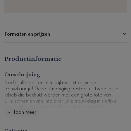
Formaten en prijzen
Productinformatie
Omschrijving
Nodig jullie gasten uit in stijl met dit originele
trouwkaartje! Deze uitnodiging bestaat uit twee losse
labels die bedrukt worden met een grote foto van
jullie samen en alle info over jullie trouwdag in sierlijke
typografie. De twee labels worden versierd met
Toon meer
illustraties van roestbruine blaadjes.
Je maakt ze aan elkaar vast met een mooi
bruin lint
.
Collectie