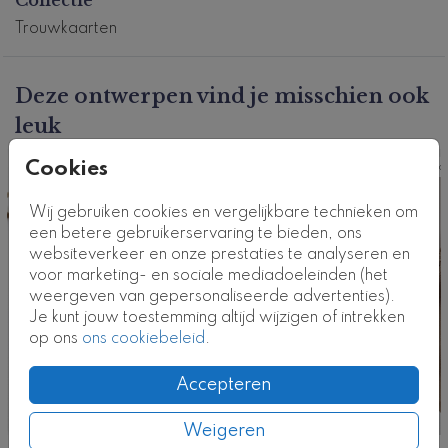
Pas deze trouwkaart zelf aan in onze handige editor.
Trouwkaarten
Dit product maakt deel uit van
een complete set in
deze stijl.
Kaartcode: T0675
Deze ontwerpen vind je misschien ook
leuk
Cookies
Ka
Wij gebruiken cookies en vergelijkbare technieken om
een betere gebruikerservaring te bieden, ons
websiteverkeer en onze prestaties te analyseren en
voor marketing- en sociale mediadoeleinden (het
weergeven van gepersonaliseerde advertenties).
Je kunt jouw toestemming altijd wijzigen of intrekken
op ons
ons cookiebeleid
.
Accepteren
Weigeren