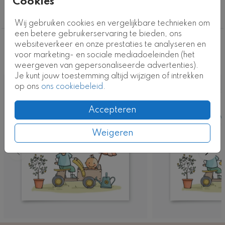
Cookies
Kaartcode: GK-A-177-4e-j
Geboortekaartjes
Wij gebruiken cookies en vergelijkbare technieken om
een betere gebruikerservaring te bieden, ons
websiteverkeer en onze prestaties te analyseren en
Deze ontwerpen vind je misschien ook
voor marketing- en sociale mediadoeleinden (het
leuk
weergeven van gepersonaliseerde advertenties).
Je kunt jouw toestemming altijd wijzigen of intrekken
op ons
ons cookiebeleid
.
Accepteren
Weigeren