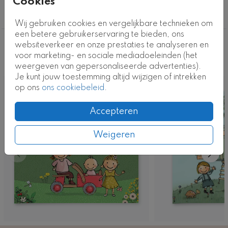
Cookies
ArKaartcode: AI-175-3m
Geboortekaartjes
Wij gebruiken cookies en vergelijkbare technieken om
een betere gebruikerservaring te bieden, ons
websiteverkeer en onze prestaties te analyseren en
Deze ontwerpen vind je misschien ook
voor marketing- en sociale mediadoeleinden (het
leuk
weergeven van gepersonaliseerde advertenties).
Je kunt jouw toestemming altijd wijzigen of intrekken
op ons
ons cookiebeleid
.
Accepteren
Weigeren