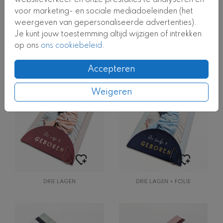
voor marketing- en sociale mediadoeleinden (het
weergeven van gepersonaliseerde advertenties).
Je kunt jouw toestemming altijd wijzigen of intrekken
op ons
ons cookiebeleid
.
BIJZONDERE VORM
BIJZONDERE VORM
Accepteren
Weigeren
DRIE LAGEN
DRIE LAGEN + FOLIE