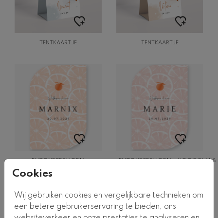
TENTKAARTJE
TENTKAARTJE
BIJZONDERE VORM
BIJZONDERE VORM + HOOGGLANS
Cookies
Wij gebruiken cookies en vergelijkbare technieken om
een betere gebruikerservaring te bieden, ons
websiteverkeer en onze prestaties te analyseren en