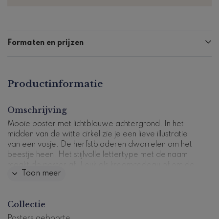
Formaten en prijzen
Productinformatie
Omschrijving
Mooie poster met lichtblauwe achtergrond. In het
midden van de witte cirkel zie je een lieve illustratie
van een vosje. De herfstbladeren dwarrelen om het
beestje heen. Het stijlvolle lettertype met de naam
maakt de poster af. Leuk als kraamcadeau of om de
Toon meer
kinderkamer te decoreren.
Dit product maakt deel uit van
een complete set in
Collectie
deze stijl.
Productcode: GP-0660-j2
Posters geboorte