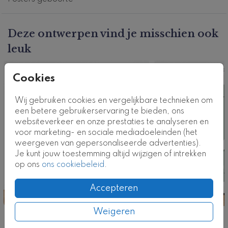
Deze ontwerpen vind je misschien ook
leuk
Poster
Pos
Cookies
Wij gebruiken cookies en vergelijkbare technieken om
een betere gebruikerservaring te bieden, ons
websiteverkeer en onze prestaties te analyseren en
voor marketing- en sociale mediadoeleinden (het
weergeven van gepersonaliseerde advertenties).
Je kunt jouw toestemming altijd wijzigen of intrekken
op ons
ons cookiebeleid
.
Accepteren
Weigeren
Nog meer in deze stijl