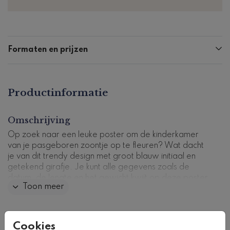
Formaten en prijzen
Productinformatie
Omschrijving
Op zoek naar een leuke poster om de kinderkamer
van je pasgeboren zoontje op te fleuren? Wat dacht
je van dit trendy design met groot blauw initiaal en
getekend girafje. Je kunt alle gegevens zoals de
datum, de lengte en het gewicht kwijt op deze poster.
Toon meer
Productcode: GP-0006-j
Collectie
Cookies