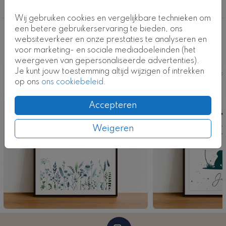
Posters geboorte
Wij gebruiken cookies en vergelijkbare technieken om
een betere gebruikerservaring te bieden, ons
Deze ontwerpen vind je misschien ook
websiteverkeer en onze prestaties te analyseren en
voor marketing- en sociale mediadoeleinden (het
leuk
weergeven van gepersonaliseerde advertenties).
Je kunt jouw toestemming altijd wijzigen of intrekken
Poster
Pos
op ons
ons cookiebeleid
.
Accepteren
Weigeren