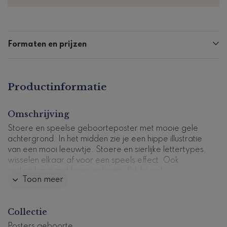
Formaten en prijzen
Productinformatie
Omschrijving
Stoere en speelse geboorteposter met mooie gele
achtergrond. In het midden zie je een hippe illustratie
van een mooi leeuwtje. Stoere en sierlijke lettertypes
wisselen elkaar af voor een speels effect. Ook
verkrijgbaar met beer en konijn. Kijk bij ook
Toon meer
verkrijgbaar voor vergelijkbare posters.
Dit product maakt deel uit van
een complete set in
Collectie
deze stijl.
Productcode: GP-0697-j
Posters geboorte