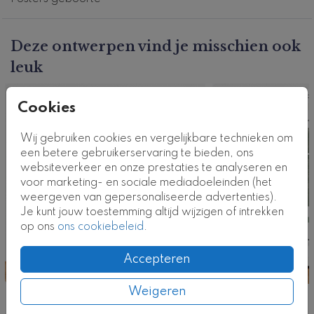
Deze ontwerpen vind je misschien ook
leuk
Poster
Pos
Cookies
Wij gebruiken cookies en vergelijkbare technieken om
een betere gebruikerservaring te bieden, ons
websiteverkeer en onze prestaties te analyseren en
voor marketing- en sociale mediadoeleinden (het
weergeven van gepersonaliseerde advertenties).
Je kunt jouw toestemming altijd wijzigen of intrekken
op ons
ons cookiebeleid
.
Accepteren
Weigeren
Nog meer in deze stijl