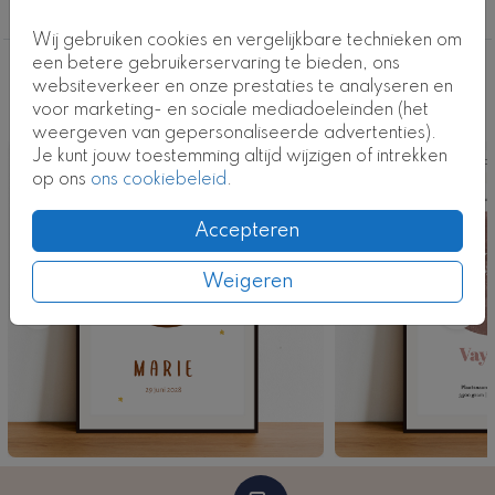
Posters geboorte
Productcode: FD-GP-0013
Wij gebruiken cookies en vergelijkbare technieken om
een betere gebruikerservaring te bieden, ons
Deze ontwerpen vind je misschien ook
websiteverkeer en onze prestaties te analyseren en
voor marketing- en sociale mediadoeleinden (het
leuk
weergeven van gepersonaliseerde advertenties).
Je kunt jouw toestemming altijd wijzigen of intrekken
Poster
Pos
op ons
ons cookiebeleid
.
Accepteren
Weigeren