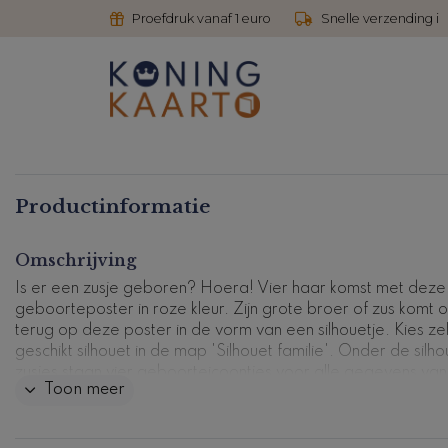
Proefdruk vanaf 1 euro
Snelle verzending i
Productinformatie
Omschrijving
Is er een zusje geboren? Hoera! Vier haar komst met deze
geboorteposter in roze kleur. Zijn grote broer of zus komt 
terug op deze poster in de vorm van een silhouetje. Kies ze
geschikt silhouet in de map 'Silhouet familie'. Onder de silho
zusjes staan vier geboorteicoontjes voor alle gegevens van
Toon meer
dochtertje.
Productcode: GP-0014-m