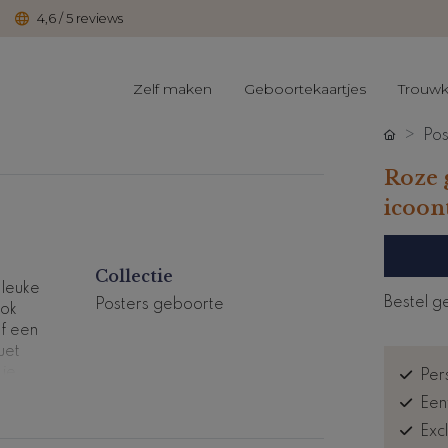
4,6 / 5 reviews
Zelf maken
Geboortekaartjes
Trouwk
Pos
Roze 
icoon
Collectie
 leuke
Bestel g
Posters geboorte
ook
lf een
uet
 je
Pers
Een
Exc