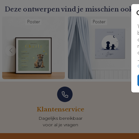
Deze ontwerpen vind je misschien ook l
Poster
Poster
Klantenservice
Dagelijks bereikbaar
voor al je vragen