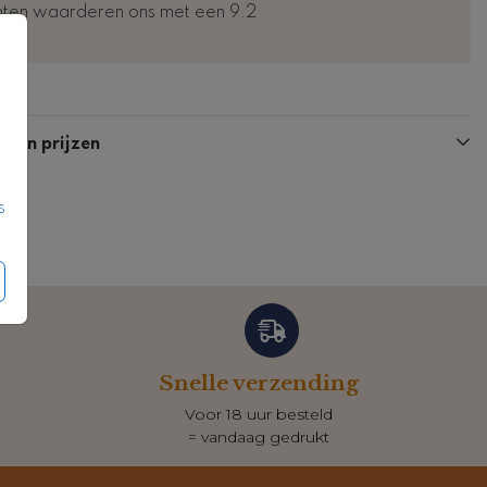
nten waarderen ons met een 9.2
Poster
Poster
n en prijzen
s
Snelle verzending
Voor 18 uur besteld
= vandaag gedrukt