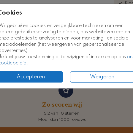
Kla
euk
Cookies
Poster
Poster
Wij gebruiken cookies en vergelijkbare technieken om een
betere gebruikerservaring te bieden, ons websiteverkeer en
onze prestaties te analyseren en voor marketing- en sociale
Formate
mediadoeleinden (het weergeven van gepersonaliseerde
advertenties).
Je kunt jouw toestemming altijd wijzigen of intrekken op ons
on
cookiebeleid
.
Accepteren
Weigeren
Zo scoren wij
9,2 van 10 sterren
Meer dan 1000 reviews