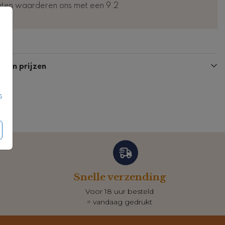
nten waarderen ons met een 9.2
Poster
Poster
n en prijzen
s
Snelle verzending
Voor 18 uur besteld
= vandaag gedrukt