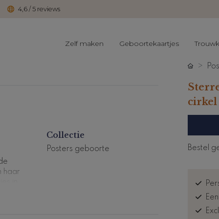
4,6 / 5 reviews
Zelf maken
Geboortekaartjes
Trouwk
Pos
Sterr
cirkel
Collectie
Bestel g
Posters geboorte
 de
n haar
ies in
Pers
Een
f aan
Exc