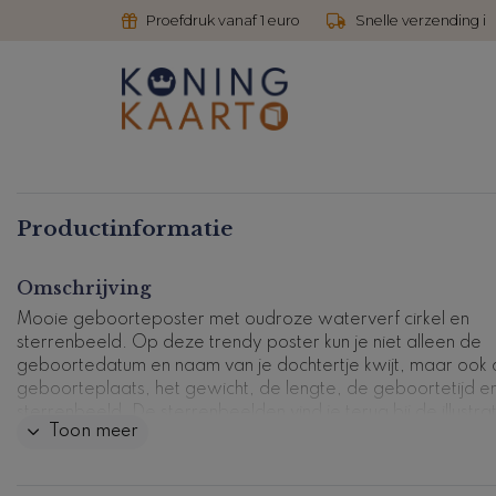
Proefdruk vanaf 1 euro
Snelle verzending i
Productinformatie
Omschrijving
Mooie geboorteposter met oudroze waterverf cirkel en
sterrenbeeld. Op deze trendy poster kun je niet alleen de
geboortedatum en naam van je dochtertje kwijt, maar ook
geboorteplaats, het gewicht, de lengte, de geboortetijd e
sterrenbeeld. De sterrenbeelden vind je terug bij de illustrat
Toon meer
de editor en kun je heel simpel zelf vervangen. Een mooie
herinnering aan een bijzonder moment! Pas deze poster zel
in onze editor.