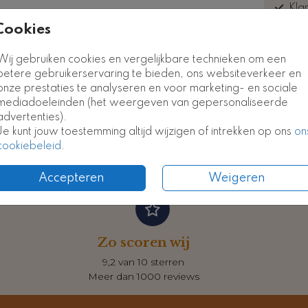
Kla
euk
Cookies
Poster
Poster
Wij gebruiken cookies en vergelijkbare technieken om een
betere gebruikerservaring te bieden, ons websiteverkeer en
onze prestaties te analyseren en voor marketing- en sociale
Formate
mediadoeleinden (het weergeven van gepersonaliseerde
advertenties).
Je kunt jouw toestemming altijd wijzigen of intrekken op ons
on
cookiebeleid
.
Accepteren
Weigeren
Zo scoren wij
9,2 van 10 sterren
Meer dan 1000 reviews