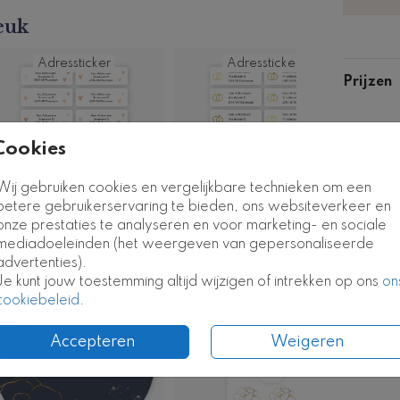
euk
Adressticker
Adressticker
Prijzen
Cookies
Wij gebruiken cookies en vergelijkbare technieken om een
betere gebruikerservaring te bieden, ons websiteverkeer en
onze prestaties te analyseren en voor marketing- en sociale
mediadoeleinden (het weergeven van gepersonaliseerde
advertenties).
Je kunt jouw toestemming altijd wijzigen of intrekken op ons
on
Sluitsticker
cookiebeleid
.
Accepteren
Weigeren