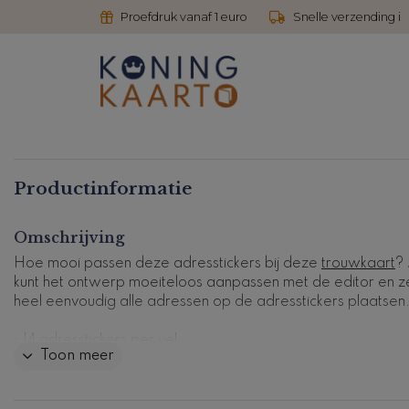
Proefdruk vanaf 1 euro
Snelle verzending i
Productinformatie
Omschrijving
Hoe mooi passen deze adresstickers bij deze
trouwkaart
?
kunt het ontwerp moeiteloos aanpassen met de editor en ze
heel eenvoudig alle adressen op de adresstickers plaatsen
• 14 adresstickers per vel
Toon meer
• formaat van 97x34 mm
• ronde hoeken
• levertijd is 2-3 werkdagen