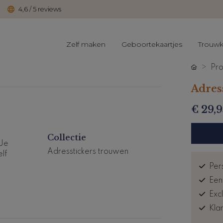
4,6 / 5 reviews
Zelf maken
Geboortekaartjes
Trouwk
Pro
Adres
€ 29,9
Collectie
 Je
Adresstickers trouwen
lf
.
Pers
Een
Exc
Kla