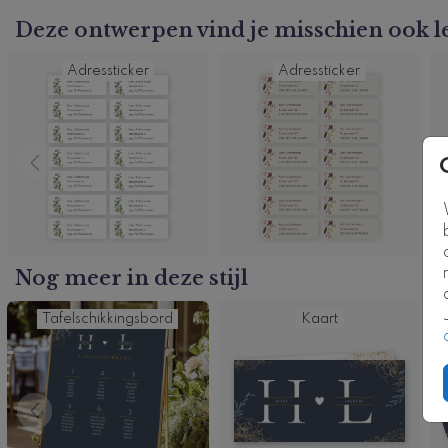
Deze ontwerpen vind je misschien ook l
Productcode: AS-T0518-2
Adressticker
Adressticker
Nog meer in deze stijl
Tafelschikkingsbord
Kaart