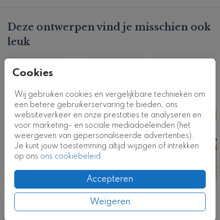
Dit product maakt deel uit van
een complete set in
deze stijl.
Deze ontwerpen vind je misschien ook
Productcode: GV-1136-n4
leuk
Vlag
Vl
Cookies
Wij gebruiken cookies en vergelijkbare technieken om
een betere gebruikerservaring te bieden, ons
websiteverkeer en onze prestaties te analyseren en
voor marketing- en sociale mediadoeleinden (het
weergeven van gepersonaliseerde advertenties).
Je kunt jouw toestemming altijd wijzigen of intrekken
op ons
ons cookiebeleid
.
Accepteren
Weigeren
Nog meer in deze stijl