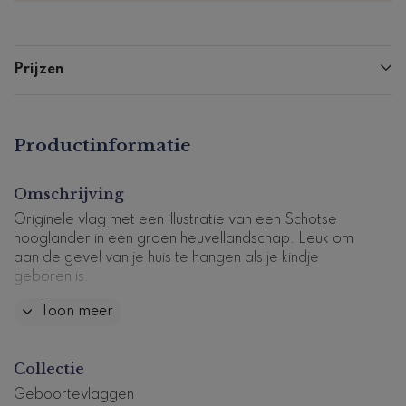
Prijzen
Productinformatie
Omschrijving
Originele vlag met een illustratie van een Schotse
hooglander in een groen heuvellandschap. Leuk om
aan de gevel van je huis te hangen als je kindje
geboren is.
Toon meer
Pas de vlag zelf aan in onze editor. Let erop dat je de
vlag aan 2 zijden aanpast!
Deze geboortevlag past
bij dit
geboortekaartje
.
Collectie
Let op: Levertijd is 5-6 werkdagen.
Geboortevlaggen