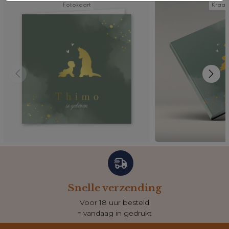
Fotokaart
Kraa
Snelle verzending
Voor 18 uur besteld
= vandaag in gedrukt