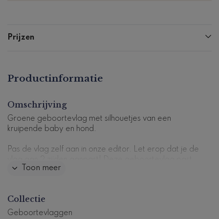
Prijzen
Productinformatie
Omschrijving
Groene geboortevlag met silhouetjes van een
kruipende baby en hond.
Pas de vlag zelf aan in onze editor. Let erop dat je de
vlag aan 2 zijden aanpast!
Deze geboortevlag past
Toon meer
bij dit
geboortekaartje
.
Dit product maakt deel uit van
een complete set in
Collectie
deze stijl.
Productcode: GV-0995-j
Geboortevlaggen