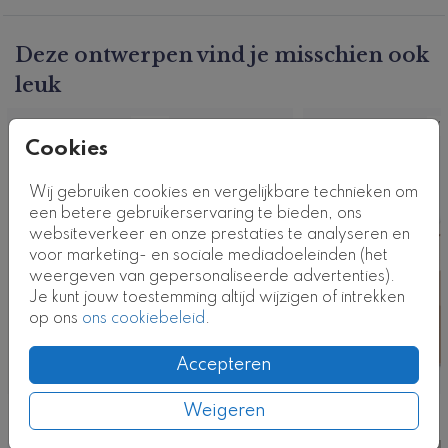
Deze ontwerpen vind je misschien ook
leuk
Vlag
Vl
Cookies
Wij gebruiken cookies en vergelijkbare technieken om
een betere gebruikerservaring te bieden, ons
websiteverkeer en onze prestaties te analyseren en
voor marketing- en sociale mediadoeleinden (het
weergeven van gepersonaliseerde advertenties).
Je kunt jouw toestemming altijd wijzigen of intrekken
op ons
ons cookiebeleid
.
Accepteren
Weigeren
Nog meer in deze stijl