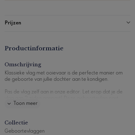
Prijzen
Productinformatie
Omschrijving
Klassieke vlag met ooievaar is de perfecte manier om
de geboorte van jullie dochter aan te kondigen.
Pas de vlag zelf aan in onze editor. Let erop dat je de
vlag aan 2 zijden aanpast!
Deze geboortevlag past
Toon meer
bij dit
geboortekaartje
.
Let op: Levertijd is 5-6 werkdagen.
Collectie
Dit product maakt deel uit van
een complete set in
Geboortevlaggen