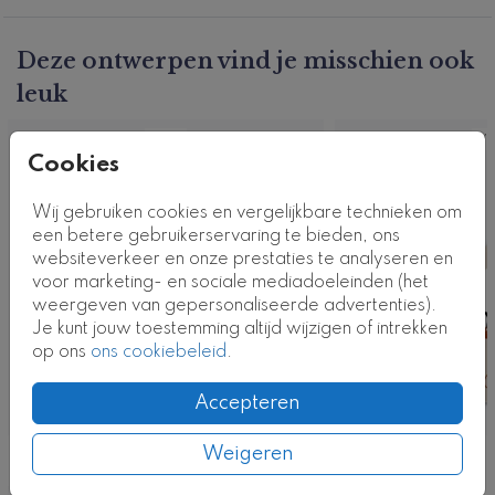
deze stijl.
Productcode: GV-1109-m
Deze ontwerpen vind je misschien ook
leuk
Vlag
Vl
Cookies
Wij gebruiken cookies en vergelijkbare technieken om
een betere gebruikerservaring te bieden, ons
websiteverkeer en onze prestaties te analyseren en
voor marketing- en sociale mediadoeleinden (het
weergeven van gepersonaliseerde advertenties).
Je kunt jouw toestemming altijd wijzigen of intrekken
op ons
ons cookiebeleid
.
Accepteren
Weigeren
Nog meer in deze stijl