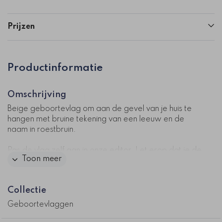
Prijzen
Productinformatie
Omschrijving
Beige geboortevlag om aan de gevel van je huis te
hangen met bruine tekening van een leeuw en de
naam in roestbruin.
Pas de vlag zelf aan in onze editor. Let erop dat je de
Toon meer
vlag aan 2 zijden aanpast!
Deze geboortevlag past
bij dit
geboortekaartje
.
Collectie
Let op: Levertijd is 5-6 werkdagen.
Geboortevlaggen
Dit product maakt deel uit van
een complete set in