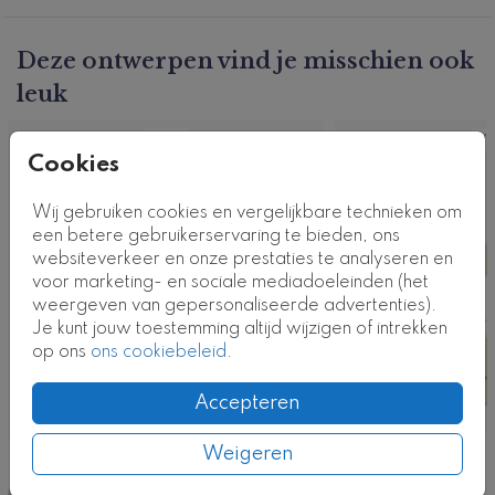
Deze ontwerpen vind je misschien ook
leuk
Vlag
Vl
Cookies
Wij gebruiken cookies en vergelijkbare technieken om
een betere gebruikerservaring te bieden, ons
websiteverkeer en onze prestaties te analyseren en
voor marketing- en sociale mediadoeleinden (het
weergeven van gepersonaliseerde advertenties).
Je kunt jouw toestemming altijd wijzigen of intrekken
op ons
ons cookiebeleid
.
Accepteren
Weigeren
Nog meer in deze stijl