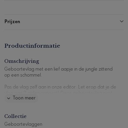
Prijzen
Productinformatie
Omschrijving
Geboortevlag met een lief aapje in de jungle zittend
op een schommel.
Pas de vlag zelf aan in onze editor. Let erop dat je de
vlag aan 2 zijden aanpast!
Deze geboortevlag past
Toon meer
bij dit
geboortekaartje
.
Dit product maakt deel uit van
een complete set in
Collectie
deze stijl.
Productcode: GV-1071-n1
Geboortevlaggen