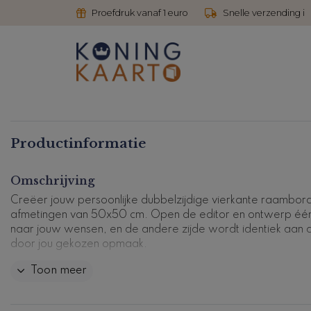
Proefdruk vanaf 1 euro
Snelle verzending i
Productinformatie
Omschrijving
Creëer jouw persoonlijke dubbelzijdige vierkante raambor
afmetingen van 50x50 cm. Open de editor en ontwerp één
naar jouw wensen, en de andere zijde wordt identiek aan 
door jou gekozen opmaak.
Toon meer
Productcode: GB-50x50cm