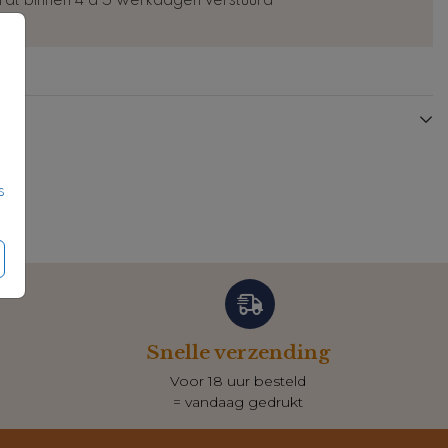
dt binnen 4 à 5 werkdagen verstuurd
Raambord
Raambord
s
Snelle verzending
Voor 18 uur besteld
= vandaag gedrukt