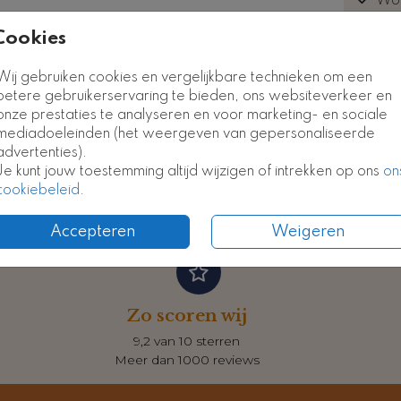
Wor
euk
Cookies
Raambord
Raambord
Wij gebruiken cookies en vergelijkbare technieken om een
betere gebruikerservaring te bieden, ons websiteverkeer en
Prijzen
onze prestaties te analyseren en voor marketing- en sociale
mediadoeleinden (het weergeven van gepersonaliseerde
advertenties).
Je kunt jouw toestemming altijd wijzigen of intrekken op ons
on
cookiebeleid
.
Accepteren
Weigeren
Zo scoren wij
9,2 van 10 sterren
Meer dan 1000 reviews