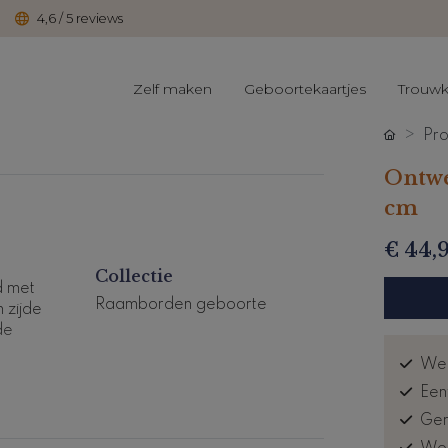
4,6 / 5 reviews
Zelf maken
Geboortekaartjes
Trouwk
Pro
Ontwe
cm
€ 44,
Collectie
d met
Raamborden geboorte
 zijde
de
Wee
Een
Gem