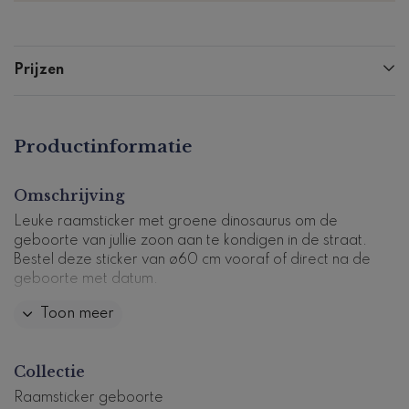
Prijzen
Productinformatie
Omschrijving
Leuke raamsticker met groene dinosaurus om de
geboorte van jullie zoon aan te kondigen in de straat.
Bestel deze sticker van ø60 cm vooraf of direct na de
geboorte met datum.
Toon meer
De raamsticker is ook beschikbaar in formaat ø40 cm,
ø80 cm en ø100 cm. Laat het ons weten en we
passen het formaat voor je aan.
Collectie
Dit product maakt deel uit van
een complete set in
Raamsticker geboorte