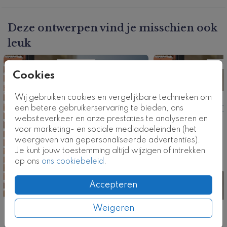
deze stijl.
Productcode: RS-0745-j
Deze ontwerpen vind je misschien ook
leuk
Raamsticker
Raams
Cookies
Wij gebruiken cookies en vergelijkbare technieken om
een betere gebruikerservaring te bieden, ons
websiteverkeer en onze prestaties te analyseren en
voor marketing- en sociale mediadoeleinden (het
weergeven van gepersonaliseerde advertenties).
Je kunt jouw toestemming altijd wijzigen of intrekken
op ons
ons cookiebeleid
.
Accepteren
Weigeren
Nog meer in deze stijl