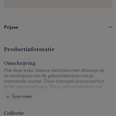
Prijzen
Productinformatie
Omschrijving
Plak deze leuke, blauwe sluitstickers met silhouetje op
de enveloppen van de geboortekaartjes van je
aanstaande zoontje. Deze sluitzegels passen perfect
bij het geboortekaartje 'Blauw geboortekaartje met
silhouet jongen met ballon'. Pas deze sticker naar
Toon meer
eigen smaak aan in onze handige ontwerptool.
25 stuks per vel, formaat Ø 35mm.
Collectie