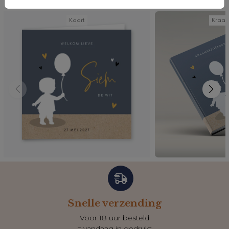
Kaart
Kraa
Snelle verzending
Voor 18 uur besteld
= vandaag in gedrukt