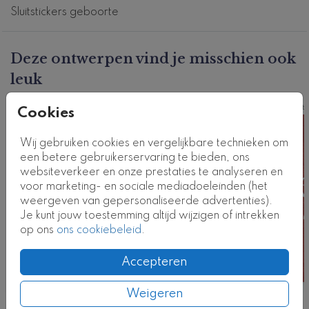
Dit product maakt deel uit van
een complete set in
Sluitstickers geboorte
deze stijl.
Productcode: ST-0598-j
Deze ontwerpen vind je misschien ook
leuk
Sluitsticker
Sluits
Cookies
Wij gebruiken cookies en vergelijkbare technieken om
een betere gebruikerservaring te bieden, ons
websiteverkeer en onze prestaties te analyseren en
voor marketing- en sociale mediadoeleinden (het
weergeven van gepersonaliseerde advertenties).
Je kunt jouw toestemming altijd wijzigen of intrekken
op ons
ons cookiebeleid
.
Accepteren
Weigeren
Nog meer in deze stijl