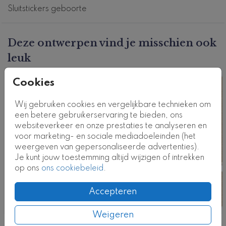
deze stijl.
Sluitstickers geboorte
Productcode: ST-GG0161-j
Deze ontwerpen vind je misschien ook
leuk
Sluitsticker
Cookies
Wij gebruiken cookies en vergelijkbare technieken om
een betere gebruikerservaring te bieden, ons
websiteverkeer en onze prestaties te analyseren en
voor marketing- en sociale mediadoeleinden (het
weergeven van gepersonaliseerde advertenties).
Je kunt jouw toestemming altijd wijzigen of intrekken
op ons
ons cookiebeleid
.
Accepteren
Weigeren
Nog meer in deze stijl