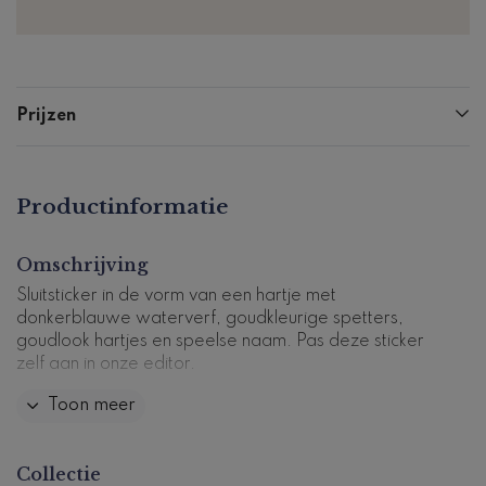
Prijzen
Productinformatie
Omschrijving
Sluitsticker in de vorm van een hartje met
donkerblauwe waterverf, goudkleurige spetters,
goudlook hartjes en speelse naam. Pas deze sticker
zelf aan in onze editor.
Toon meer
Deze sticker heeft een formaat van 35x31 mm en er
zitten 30 stickers op een vel.
Collectie
Dit product maakt deel uit van
een complete set in