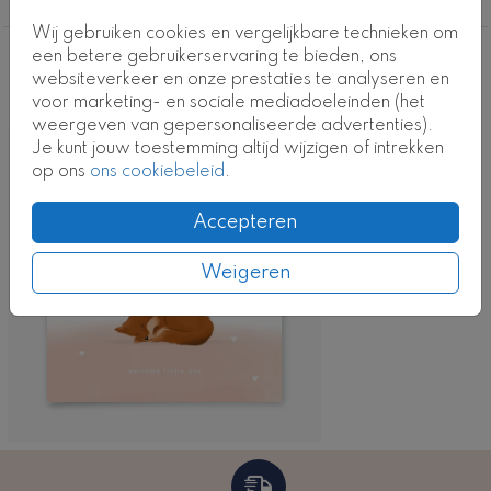
Productcode: ST-0660-m3
Wij gebruiken cookies en vergelijkbare technieken om
een betere gebruikerservaring te bieden, ons
Deze ontwerpen vind je misschien ook
websiteverkeer en onze prestaties te analyseren en
leuk
voor marketing- en sociale mediadoeleinden (het
weergeven van gepersonaliseerde advertenties).
Je kunt jouw toestemming altijd wijzigen of intrekken
Kaart
op ons
ons cookiebeleid
.
Accepteren
Weigeren