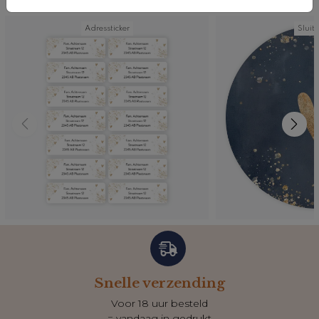
Adressticker
Sluits
Snelle verzending
Voor 18 uur besteld
= vandaag in gedrukt