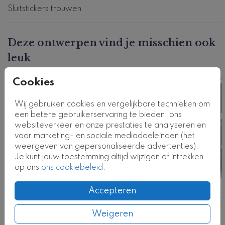
Sluitstickers trouwen
Deze ontwerpen vind je misschien ook
leuk
Kaart
Ka
Cookies
Wij gebruiken cookies en vergelijkbare technieken om
een betere gebruikerservaring te bieden, ons
websiteverkeer en onze prestaties te analyseren en
voor marketing- en sociale mediadoeleinden (het
weergeven van gepersonaliseerde advertenties).
Je kunt jouw toestemming altijd wijzigen of intrekken
op ons
ons cookiebeleid
.
Accepteren
Weigeren
Nog meer in deze stijl