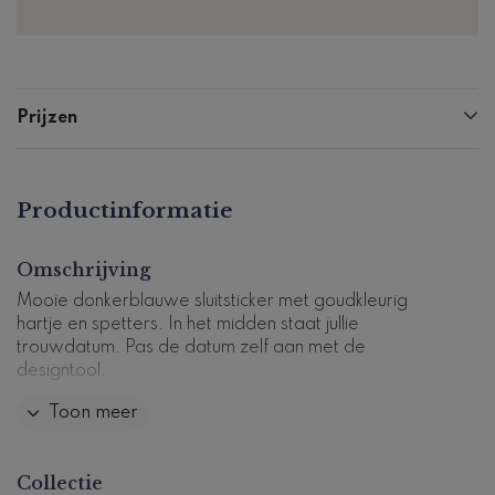
Prijzen
Productinformatie
Omschrijving
Mooie donkerblauwe sluitsticker met goudkleurig
hartje en spetters. In het midden staat jullie
trouwdatum. Pas de datum zelf aan met de
designtool.
Toon meer
Dit product maakt deel uit van
een complete set in
deze stijl.
Productcode: ST-050-t
Collectie