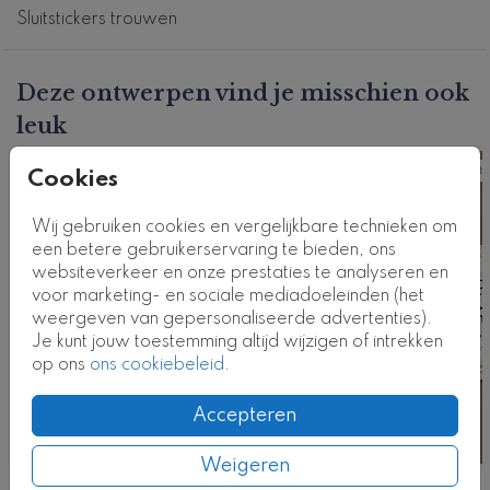
Productcode: FD-ST-0573
Sluitstickers trouwen
Deze ontwerpen vind je misschien ook
leuk
Sluitsticker
Sluits
Cookies
Wij gebruiken cookies en vergelijkbare technieken om
een betere gebruikerservaring te bieden, ons
websiteverkeer en onze prestaties te analyseren en
voor marketing- en sociale mediadoeleinden (het
weergeven van gepersonaliseerde advertenties).
Je kunt jouw toestemming altijd wijzigen of intrekken
op ons
ons cookiebeleid
.
Accepteren
Weigeren
Nog meer in deze stijl