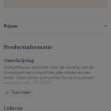
Prijzen
Productinformatie
Omschrijving
Donkerblauwe sluitsticker voor de envelop van de
trouwkaart met in koperfolie jullie initialen en een
hartje. Deze sticker past perfect bij de trouwkaart
met kaartcode: FD-T0573.
Toon meer
25 stuks per vel, formaat Ø 35mm.
Dit product maakt deel uit van
een complete set in
Collectie
deze stijl.