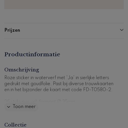
Prijzen
Productinformatie
Omschrijving
Roze sticker in waterverf met 'Ja' in sierlijke letters
gedrukt met goudfolie. Past bij diverse trouwkaarten
en in het bijzonder de kaart met code FD-T0580-2.
25 stuks per vel, formaat Ø 35mm.
Toon meer
Dit product maakt deel uit van
een complete set in
deze stijl.
Collectie
Productcode: ST-0580-2